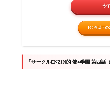
今
100円以下
「サークルENZIN的 催●学園 第四